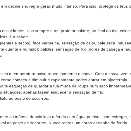
o em decibéis é, regra geral, muito intenso. Para isso, protege os teu
escaldantes. Usa sempre o teu protetor solar e, no final do dia, coloc
cas já a saber:
s quentes e secos): face vermelha, sensação de calor, pele seca, náuse
iente quente e húmido): palidez, sensação de frio, dores de cabeça e ná
s.
zes a temperatura baixa repentinamente e chove. Com a chuva vem a l
 corpo começa a diminuir e rapidamente podes entrar em hipotermia.
não te esqueças de guardar a tua muda de roupa num saco impermeável)
as situações; apenas fazem esquecer a sensação de frio.
iato ao posto de socorros.
nte as mãos e depois lava a ferida com água potável, sem esfregar; e, 
vai ao posto de socorros. Nunca retires um corpo estranho da ferida.