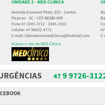
UNIDADE 2 - MED CLÍNICA
U
Avenida Emanoel Pinto, 925 - Centro
Ru
Picarras - SC - CEP 88380-000
Ba
Fone 47 3345-3712 - 3345-1553
Fo
Celular: 47 98432-4773
47
E-mail:
laboratoriomedclinica@hotmail.com
E-
Acesse o site da MED Clínica
URGÊNCIAS
9 9726-312
47
FACEBOOK