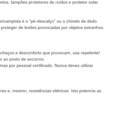
etos, tampões protetores de ruídos e protetor solar.
iro/campista é o "pé-descalço" ou o chinelo de dedo.
e proteger de lesões provocadas por objetos estranhos.
inchaços e desconforto que provocam, usa repelente!
o ao posto de socorros.
s por pessoal certificado. Nunca deves utilizar
es e, mesmo, resistências elétricas. Isto potencia as