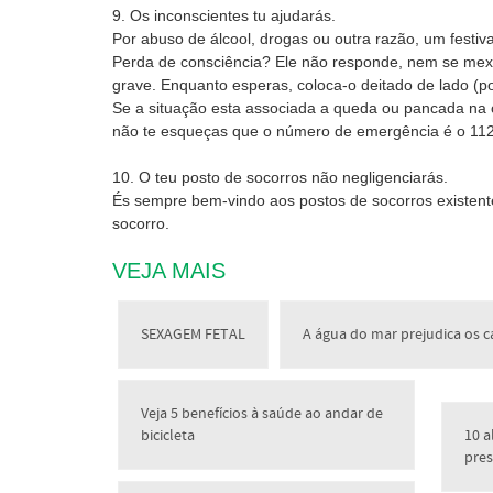
9. Os inconscientes tu ajudarás.
Por abuso de álcool, drogas ou outra razão, um festiv
Perda de consciência? Ele não responde, nem se mexe
grave. Enquanto esperas, coloca-o deitado de lado (po
Se a situação esta associada a queda ou pancada na c
não te esqueças que o número de emergência é o 112
10. O teu posto de socorros não negligenciarás.
És sempre bem-vindo aos postos de socorros existente
socorro.
VEJA MAIS
SEXAGEM FETAL
A água do mar prejudica os c
Veja 5 benefícios à saúde ao andar de
bicicleta
10 a
pres