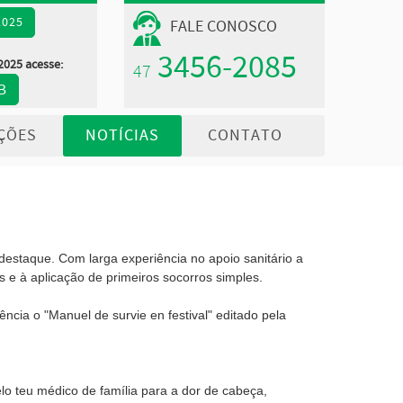
2025
FALE CONOSCO
3456-2085
2025 acesse:
47
B
ÇÕES
NOTÍCIAS
CONTATO
 destaque. Com larga experiência no apoio sanitário a
 e à aplicação de primeiros socorros simple
s.
cia o "Manuel de survie en festival" editado pela
lo teu médico de família para a dor de cabeça,