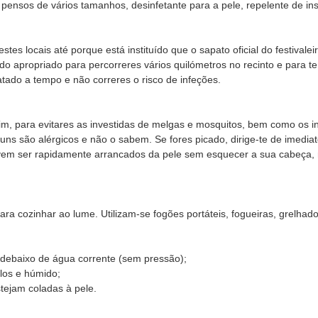
 pensos de vários tamanhos, desinfetante para a pele, repelente de ins
tes locais até porque está instituído que o sapato oficial do festivale
o apropriado para percorreres vários quilómetros no recinto e para t
tado a tempo e não correres o risco de infeções.
im, para evitares as investidas de melgas e mosquitos, bem como os 
ns são alérgicos e não o sabem. Se fores picado, dirige-te de imediat
em ser rapidamente arrancados da pele sem esquecer a sua cabeça, ma
a cozinhar ao lume. Utilizam-se fogões portáteis, fogueiras, grelhador
 debaixo de água corrente (sem pressão);
los e húmido;
tejam coladas à pele.