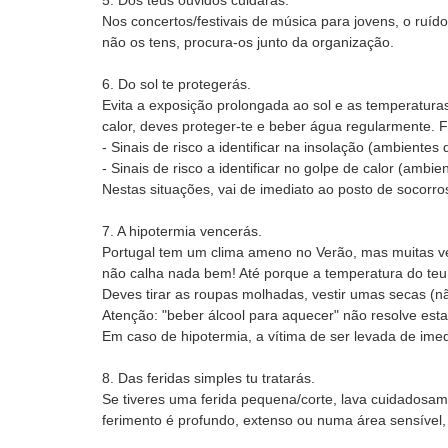
5. Dos teus ouvidos cuidarás.
Nos concertos/festivais de música para jovens, o ruíd
não os tens, procura-os junto da organização.
6. Do sol te protegerás.
Evita a exposição prolongada ao sol e as temperaturas 
calor, deves proteger-te e beber água regularmente. Fi
- Sinais de risco a identificar na insolação (ambiente
- Sinais de risco a identificar no golpe de calor (amb
Nestas situações, vai de imediato ao posto de socorro
7. A hipotermia vencerás.
Portugal tem um clima ameno no Verão, mas muitas ve
não calha nada bem! Até porque a temperatura do teu
Deves tirar as roupas molhadas, vestir umas secas (
Atenção: "beber álcool para aquecer" não resolve est
Em caso de hipotermia, a vítima de ser levada de imed
8. Das feridas simples tu tratarás.
Se tiveres uma ferida pequena/corte, lava cuidadosame
ferimento é profundo, extenso ou numa área sensível, 