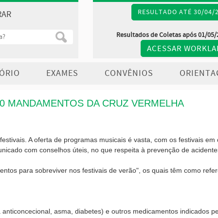
RESULTADO ATÉ 30/04/
RAR
Resultados de Coletas após 01/05/
ACESSAR WORKLA
ÓRIO
EXAMES
CONVÊNIOS
ORIENTA
 10 MANDAMENTOS DA CRUZ VERMELHA
estivais. A oferta de programas musicais é vasta, com os festivais em
icado com conselhos úteis, no que respeita à prevenção de acidentes
os para sobreviver nos festivais de verão", os quais têm como referên
a anticoncecional, asma, diabetes) e outros medicamentos indicados pe