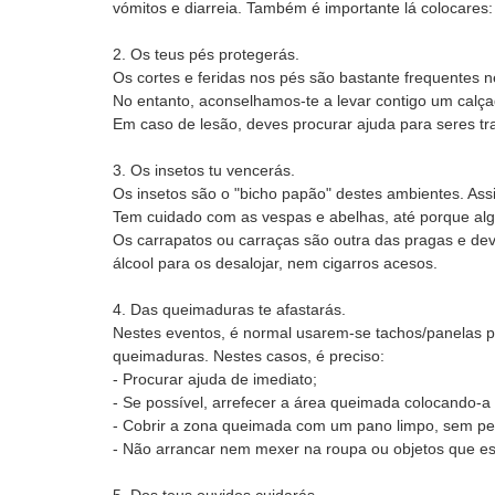
vómitos e diarreia. Também é importante lá colocares:
2. Os teus pés protegerás.
Os cortes e feridas nos pés são bastante frequentes nes
No entanto, aconselhamos-te a levar contigo um calçad
Em caso de lesão, deves procurar ajuda para seres tra
3. Os insetos tu vencerás.
Os insetos são o "bicho papão" destes ambientes. Ass
Tem cuidado com as vespas e abelhas, até porque algu
Os carrapatos ou carraças são outra das pragas e dev
álcool para os desalojar, nem cigarros acesos.
4. Das queimaduras te afastarás.
Nestes eventos, é normal usarem-se tachos/panelas par
queimaduras. Nestes casos, é preciso:
- Procurar ajuda de imediato;
- Se possível, arrefecer a área queimada colocando-a
- Cobrir a zona queimada com um pano limpo, sem pe
- Não arrancar nem mexer na roupa ou objetos que es