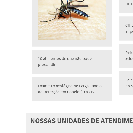
DE 
CUID
imp
Peix
10 alimentos de que não pode
acid
prescindir
Saib
Exame Toxicológico de Larga Janela
no s
de Detecção em Cabelo (TOXCB)
NOSSAS UNIDADES DE ATENDIM