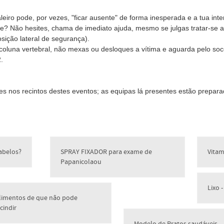
aleiro pode, por vezes, "ficar ausente" de forma inesperada e a tua in
? Não hesites, chama de imediato ajuda, mesmo se julgas tratar-se a
sição lateral de segurança).
oluna vertebral, não mexas ou desloques a vítima e aguarda pelo soco
.
s nos recintos destes eventos; as equipas lá presentes estão prepara
abelos?
SPRAY FIXADOR para exame de
Vitam
Papanicolaou
Lixo
limentos de que não pode
cindir