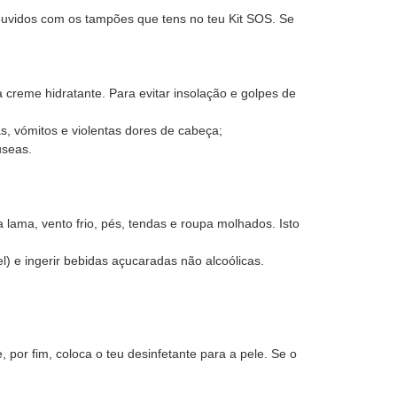
s ouvidos com os tampões que tens no teu Kit SOS. Se
a creme hidratante. Para evitar insolação e golpes de
as, vómitos e violentas dores de cabeça;
useas.
ama, vento frio, pés, tendas e roupa molhados. Isto
 e ingerir bebidas açucaradas não alcoólicas.
por fim, coloca o teu desinfetante para a pele. Se o